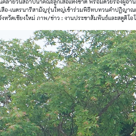
ายวันสถาปนาคณะลูกเสือแห่งชาติ พร้อมด้วยรองผู้อำนวยก
ูกเสือ-เนตรนารีสามัญรุ่นใหญ่เข้าร่วมพิธีทบทวนคำปฏ
ังหวัดเชียงใหม่ ภาพ/ข่าว : งานประชาสัมพันธ์และสตูดิโอโ